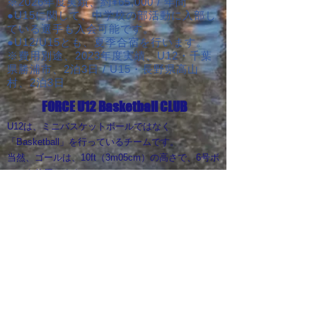
※2026年度実績、約¥65,000 / 年間
●U15に関して、中学校の部活動に入部し
ている選手も入会可能です。
●U12/U15とも、夏季合宿を行います。
※費用別途、2023年度実績、U12・千葉
県勝浦市、2泊3日 / U15・長野県高山
村、2泊3日
FORCE U12 Basketball CLUB
​U12
は、ミニバスケットボールではなく
「Basketball」を行っているチームです。
​当然、ゴールは、10ft（3m05cm）の高さで、6号ボ
ールを使用します。
「体が小さいから、背が低いから、５号ボールを使
い、2m60cmのゴールでやる」という概念は全くあ
りません。また、ワンハンドシュートしか教えませ
ん。
背が低くても、手が小さくても、ワンハンドシ
ュートで届きます！
こういった環境で練習をしているので、ミニバスケ
ットボールの大会に出場しても、ほとんど「勝つ」
事はありません。
しかしながら「勝つ」事を優先事項にはしておら