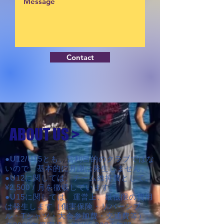
Contact
ABOUT US >
●U12/U15とも、営利目的のクラブではな
いので、基本的に月謝は発生しません。
●U12に関しては、チーム維持費として、
¥2,500 / 月を徴収しています。
●U15に関しては、運営上、最低限の費用
は発生します（傷害保険・リバーシブ
ル・Tシャツ・大会参加費・交通費等）。